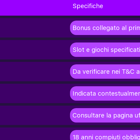
Specifiche
Bonus collegato al pr
Slot e giochi specifica
Da verificare nei T&C a
Indicata contestualment
Consultare la pagina uff
18 anni compiuti obbli