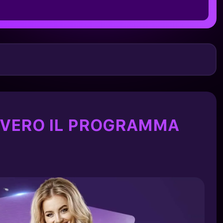
VVERO IL PROGRAMMA
llo