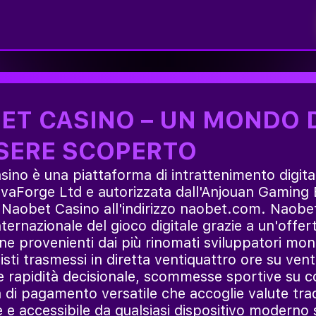
ET CASINO – UN MONDO D
SSERE SCOPERTO
ino è una piattaforma di intrattenimento digita
vaForge Ltd e autorizzata dall'Anjouan Gaming Bo
di Naobet Casino all'indirizzo naobet.com. Naobe
ternazionale del gioco digitale grazie a un'offert
ne provenienti dai più rinomati sviluppatori mon
isti trasmessi in diretta ventiquattro ore su ve
 e rapidità decisionale, scommesse sportive su c
 di pagamento versatile che accoglie valute tradiz
ue e accessibile da qualsiasi dispositivo moderno 