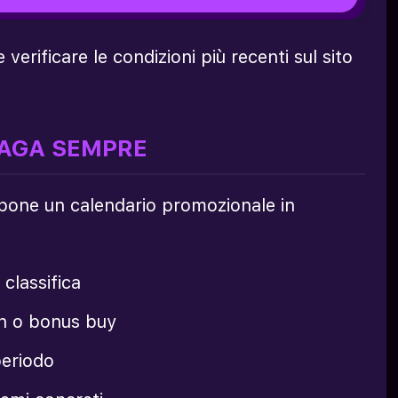
erificare le condizioni più recenti sul sito
PAGA SEMPRE
ropone un calendario promozionale in
 classifica
in o bonus buy
periodo