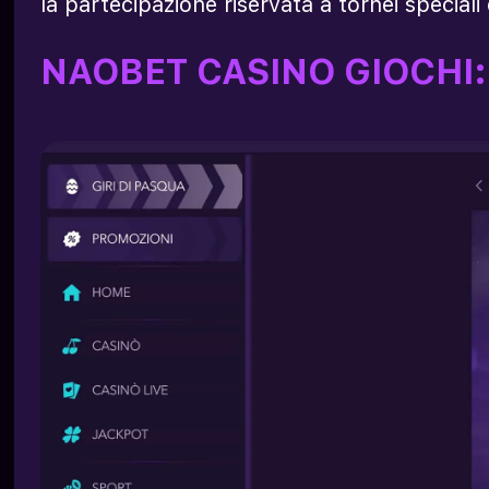
la partecipazione riservata a tornei speciali 
NAOBET CASINO GIOCHI: