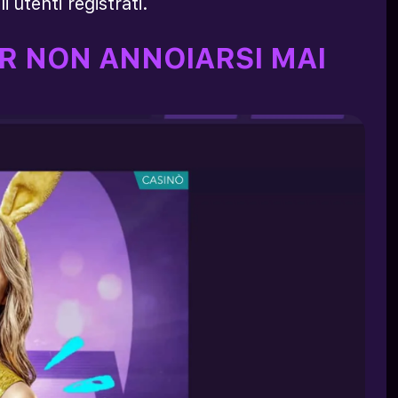
i utenti registrati.
ER NON ANNOIARSI MAI