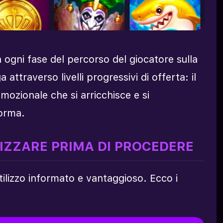
 ogni fase del percorso del giocatore sulla
ttraverso livelli progressivi di offerta: il
ozionale che si arricchisce e si
forma.
IZZARE PRIMA DI PROCEDERE
utilizzo informato e vantaggioso. Ecco i